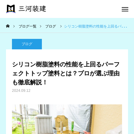
ブログ一覧
ブログ
シリコン樹脂塗料の性能を上回るパーフェクトトップ塗料とは？プロが選ぶ理由も徹底解説！
電話 問合せ
メール 問合せ
ブログ
ホーム
シリコン樹脂塗料の性能を上回るパーフ
施工事例
ェクトトップ塗料とは？プロが選ぶ理由
も徹底解説！
三河のこだわり
2024.09.12
施工完了までの流れ
会社案内
お問い合わせ