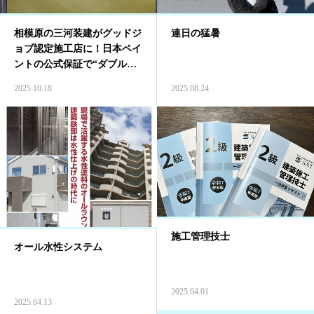
相模原の三河装建がグッドジ
連日の猛暑
ョブ認定施工店に！日本ペイ
ントの公式保証で“ダブル安
心”の塗装を提供
2025.10.18
2025.08.24
施工管理技士
オール水性システム
2025.04.01
2025.04.13