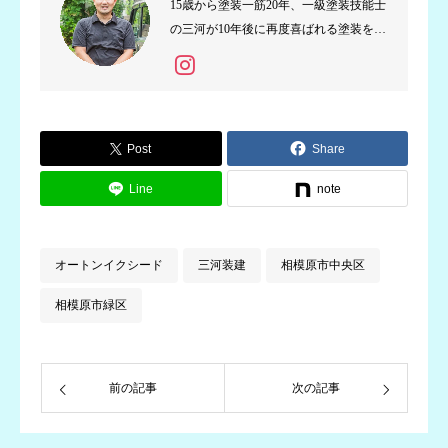
15歳から塗装一筋20年、一級塗装技能士
の三河が10年後に再度喜ばれる塗装を目
指し真心込めて施工しております。
Post
Share
Line
note
オートンイクシード
三河装建
相模原市中央区
相模原市緑区
前の記事
次の記事